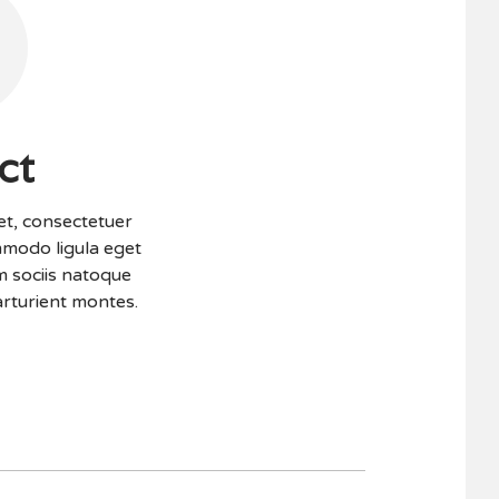
ct
et, consectetuer
mmodo ligula eget
 sociis natoque
arturient montes.