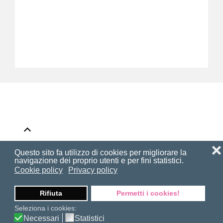
Privacy & Cookie Policy
Contatti
❌
Questo sito fa utilizzo di cookies per migliorare la
navigazione dei proprio utenti e per fini statistici.
Powered by
Studio Hamelin - Grafica &
Cookie policy
Privacy policy
Comunicazione
Rifiuta
Permetti i cookies!
Seleziona i cookies:
Necessari
Statistici