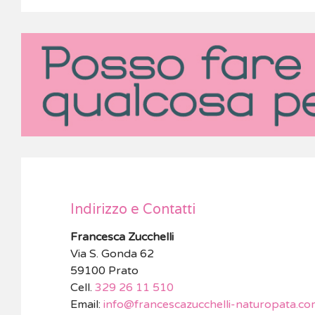
Indirizzo e Contatti
Francesca Zucchelli
Via S. Gonda 62
59100 Prato
Cell.
329 26 11 510
Email:
info@francescazucchelli-naturopata.co